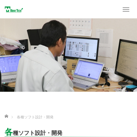
T
o
g
g
l
e
n
a
v
i
g
a
t
i
o
n
ホーム
各種ソフト設計・開発
各
種ソフト設計・開発